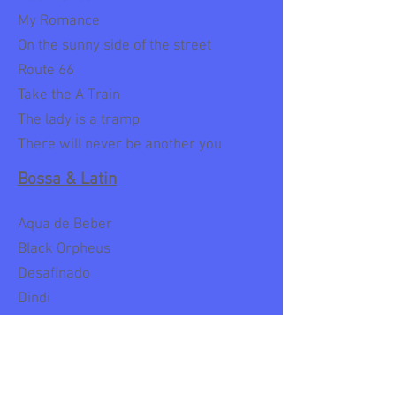
My Romance
On the sunny side of the street
Route 66
Take the A-Train
The lady is a tramp
There will never be another you
Bossa & Latin
Aqua de Beber
Black Orpheus
Desafinado
Dindi
How insensitive
My follish heart
Nature Boy